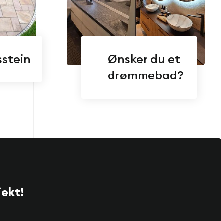
sstein
Ønsker du et
drømmebad?
jekt!